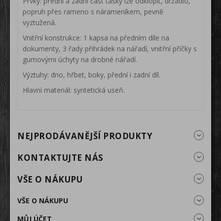
Prvky: přední a zadní část tašky lze odklopit, držadlo,
popruh přes rameno s nárameníkem, pevně
vyztužená.
Vnitřní konstrukce: 1 kapsa na předním díle na
dokumenty, 3 řady přihrádek na nářadí, vnitřní příčky s
gumovými úchyty na drobné nářadí.
Výztuhy: dno, hřbet, boky, přední i zadní díl.
Hlavní materiál: syntetická useň.
NEJPRODÁVANĚJŠÍ PRODUKTY
KONTAKTUJTE NÁS
VŠE O NÁKUPU
VŠE O NÁKUPU
MŮJ ÚČET