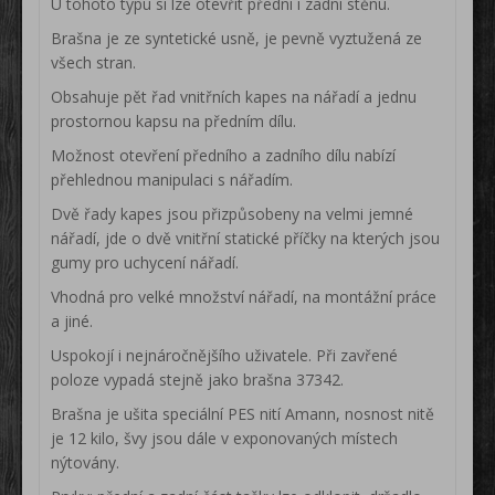
U tohoto typu si lze otevřít přední i zadní stěnu.
Brašna je ze syntetické usně, je pevně vyztužená ze
všech stran.
Obsahuje pět řad vnitřních kapes na nářadí a jednu
prostornou kapsu na předním dílu.
Možnost otevření předního a zadního dílu nabízí
přehlednou manipulaci s nářadím.
Dvě řady kapes jsou přizpůsobeny na velmi jemné
nářadí, jde o dvě vnitřní statické příčky na kterých jsou
gumy pro uchycení nářadí.
Vhodná pro velké množství nářadí, na montážní práce
a jiné.
Uspokojí i nejnáročnějšího uživatele. Při zavřené
poloze vypadá stejně jako brašna 37342.
Brašna je ušita speciální PES nití Amann, nosnost nitě
je 12 kilo, švy jsou dále v exponovaných místech
nýtovány.